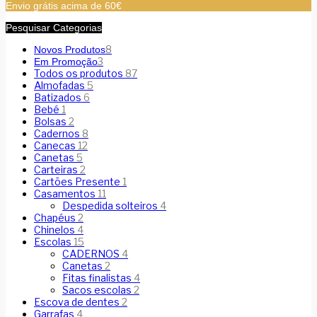
Envio grátis acima de 60€
Pesquisar Categorias
8
Novos Produtos
3
Em Promoção
Todos os produtos
87
Almofadas
5
Batizados
6
Bebé
1
Bolsas
2
Cadernos
8
Canecas
12
Canetas
5
Carteiras
2
Cartões Presente
1
Casamentos
11
Despedida solteiros
4
Chapéus
2
Chinelos
4
Escolas
15
CADERNOS
4
Canetas
2
Fitas finalistas
4
Sacos escolas
2
Escova de dentes
2
Garrafas
4