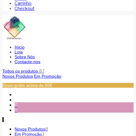
Carrinho
Checkout
Inicio
Loja
Sobre Nós
Contacte-nos
87
Todos os produtos
Novos Produtos
Em Promoção
Envio grátis acima de 60€
0
0
8
Novos Produtos
3
Em Promoção