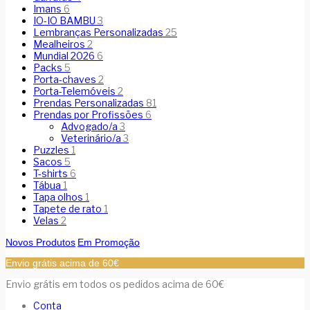
Imans
6
IO-IO BAMBU
3
Lembranças Personalizadas
25
Mealheiros
2
Mundial 2026
6
Packs
5
Porta-chaves
2
Porta-Telemóveis
2
Prendas Personalizadas
81
Prendas por Profissões
6
Advogado/a
3
Veterinário/a
3
Puzzles
1
Sacos
5
T-shirts
6
Tábua
1
Tapa olhos
1
Tapete de rato
1
Velas
2
Novos Produtos
Em Promoção
Envio grátis acima de 60€
Envio grátis em todos os pedidos acima de 60€
Conta