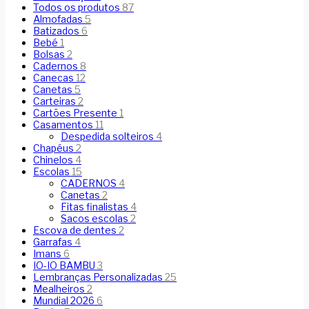
Todos os produtos
87
Almofadas
5
Batizados
6
Bebé
1
Bolsas
2
Cadernos
8
Canecas
12
Canetas
5
Carteiras
2
Cartões Presente
1
Casamentos
11
Despedida solteiros
4
Chapéus
2
Chinelos
4
Escolas
15
CADERNOS
4
Canetas
2
Fitas finalistas
4
Sacos escolas
2
Escova de dentes
2
Garrafas
4
Imans
6
IO-IO BAMBU
3
Lembranças Personalizadas
25
Mealheiros
2
Mundial 2026
6