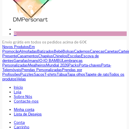
0
Envio grátis em todos os pedidos acima de 60€
Novos Produtos
Em
Promoção
Almofadas
Batizados
Bebé
Bolsas
Cadernos
Canecas
Canetas
Cartei
Presente
Casamentos
Chapéus
Chinelos
Escolas
Escova de
dentes
Garrafas
Imans
IO-IO BAMBU
Lembranças
Personalizadas
Mealheiros
Mundial 2026
Packs
Porta-chaves
Porta-
Telemóveis
Prendas Personalizadas
Prendas por
Profissões
Puzzles
Sacos
T-shirts
Tábua
Tapa olhos
Tapete de rato
Todos os
produtos
Velas
Inicio
Loja
Sobre Nós
Contacte-nos
Minha conta
Lista de Desejos
Conta
Carrinho