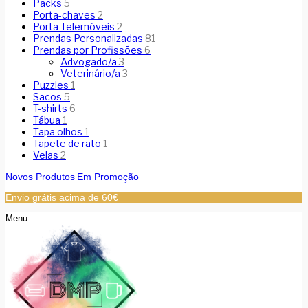
Packs
5
Porta-chaves
2
Porta-Telemóveis
2
Prendas Personalizadas
81
Prendas por Profissões
6
Advogado/a
3
Veterinário/a
3
Puzzles
1
Sacos
5
T-shirts
6
Tábua
1
Tapa olhos
1
Tapete de rato
1
Velas
2
Novos Produtos
Em Promoção
Envio grátis acima de 60€
Menu