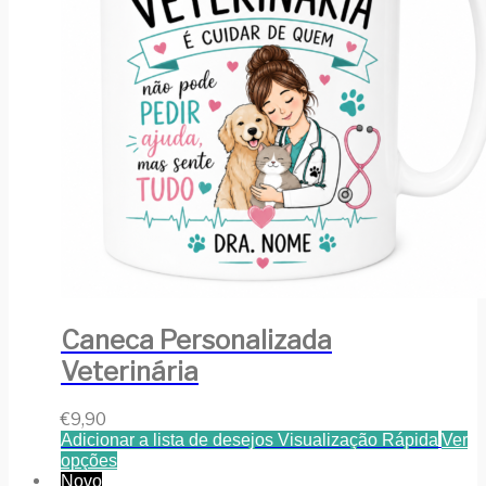
Caneca Personalizada
Veterinária
€
9,90
Adicionar a lista de desejos
Visualização Rápida
Ver
opções
Novo