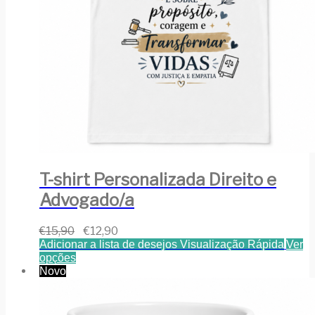
T-shirt Personalizada Direito e
Advogado/a
€
15,90
€
12,90
Adicionar a lista de desejos
Visualização Rápida
Ver
opções
Novo