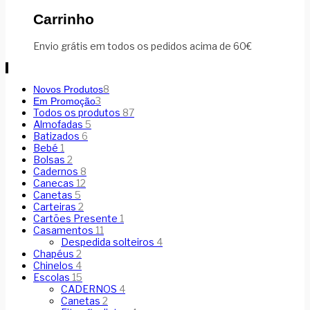
Carrinho
Envio grátis em todos os pedidos acima de 60€
8
Novos Produtos
3
Em Promoção
Todos os produtos
87
Almofadas
5
Batizados
6
Bebé
1
Bolsas
2
Cadernos
8
Canecas
12
Canetas
5
Carteiras
2
Cartões Presente
1
Casamentos
11
Despedida solteiros
4
Chapéus
2
Chinelos
4
Escolas
15
CADERNOS
4
Canetas
2