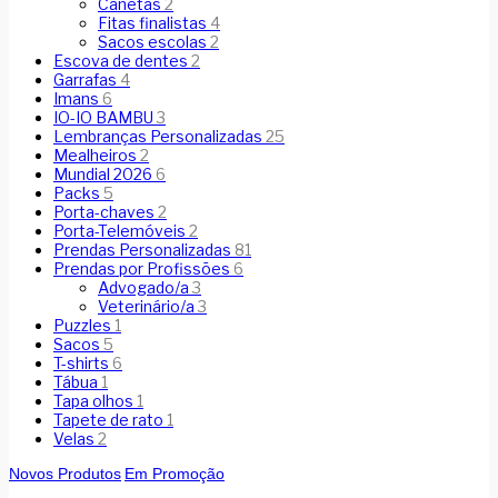
Canetas
2
Fitas finalistas
4
Sacos escolas
2
Escova de dentes
2
Garrafas
4
Imans
6
IO-IO BAMBU
3
Lembranças Personalizadas
25
Mealheiros
2
Mundial 2026
6
Packs
5
Porta-chaves
2
Porta-Telemóveis
2
Prendas Personalizadas
81
Prendas por Profissões
6
Advogado/a
3
Veterinário/a
3
Puzzles
1
Sacos
5
T-shirts
6
Tábua
1
Tapa olhos
1
Tapete de rato
1
Velas
2
Novos Produtos
Em Promoção