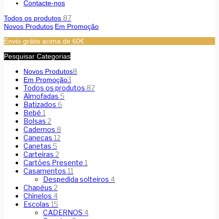
Contacte-nos
87
Todos os produtos
Novos Produtos
Em Promoção
Envio grátis acima de 60€
Pesquisar Categorias
8
Novos Produtos
3
Em Promoção
Todos os produtos
87
Almofadas
5
Batizados
6
Bebé
1
Bolsas
2
Cadernos
8
Canecas
12
Canetas
5
Carteiras
2
Cartões Presente
1
Casamentos
11
Despedida solteiros
4
Chapéus
2
Chinelos
4
Escolas
15
CADERNOS
4