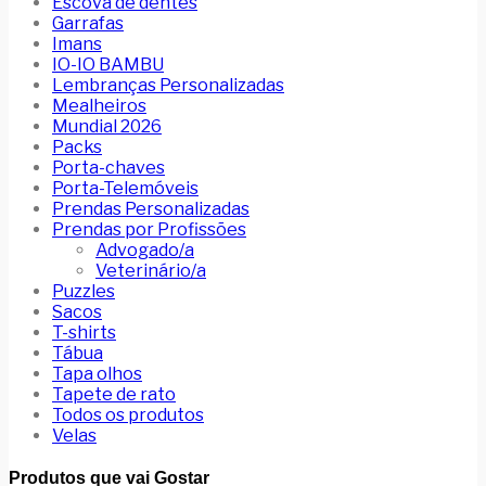
Escova de dentes
Garrafas
Imans
IO-IO BAMBU
Lembranças Personalizadas
Mealheiros
Mundial 2026
Packs
Porta-chaves
Porta-Telemóveis
Prendas Personalizadas
Prendas por Profissões
Advogado/a
Veterinário/a
Puzzles
Sacos
T-shirts
Tábua
Tapa olhos
Tapete de rato
Todos os produtos
Velas
Produtos que vai Gostar