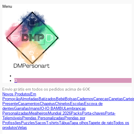
Menu
0
Envio grátis em todos os pedidos acima de 60€
Novos Produtos
Em
Promoção
Almofadas
Batizados
Bebé
Bolsas
Cadernos
Canecas
Canetas
Cartei
Presente
Casamentos
Chapéus
Chinelos
Escolas
Escova de
dentes
Garrafas
Imans
IO-IO BAMBU
Lembranças
Personalizadas
Mealheiros
Mundial 2026
Packs
Porta-chaves
Porta-
Telemóveis
Prendas Personalizadas
Prendas por
Profissões
Puzzles
Sacos
T-shirts
Tábua
Tapa olhos
Tapete de rato
Todos os
produtos
Velas