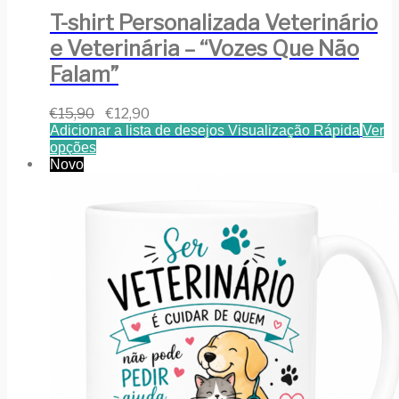
T-shirt Personalizada Veterinário
e Veterinária – “Vozes Que Não
Falam”
€
15,90
€
12,90
Adicionar a lista de desejos
Visualização Rápida
Ver
opções
Novo