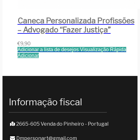
Caneca Personalizada Profissões
– Advogado “Fazer Justiça”
€
9,90
Adicionar a lista de desejos
Visualização Rápida
Adicionar
Informação fiscal
2665-605 Venda do Pinheiro - Portugal
Dmpersonart@gmail.com