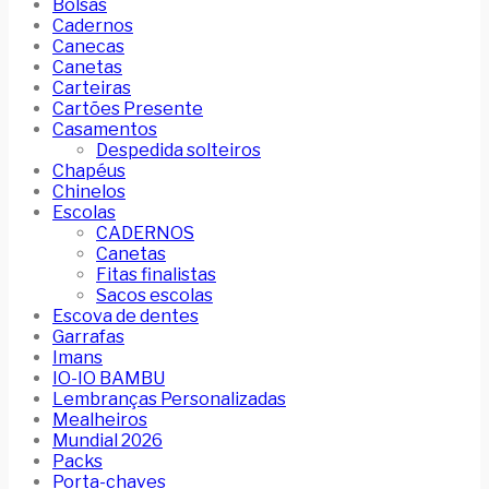
Bolsas
Cadernos
Canecas
Canetas
Carteiras
Cartões Presente
Casamentos
Despedida solteiros
Chapéus
Chinelos
Escolas
CADERNOS
Canetas
Fitas finalistas
Sacos escolas
Escova de dentes
Garrafas
Imans
IO-IO BAMBU
Lembranças Personalizadas
Mealheiros
Mundial 2026
Packs
Porta-chaves