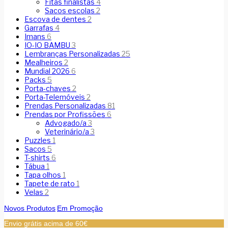
Fitas finalistas
4
Sacos escolas
2
Escova de dentes
2
Garrafas
4
Imans
6
IO-IO BAMBU
3
Lembranças Personalizadas
25
Mealheiros
2
Mundial 2026
6
Packs
5
Porta-chaves
2
Porta-Telemóveis
2
Prendas Personalizadas
81
Prendas por Profissões
6
Advogado/a
3
Veterinário/a
3
Puzzles
1
Sacos
5
T-shirts
6
Tábua
1
Tapa olhos
1
Tapete de rato
1
Velas
2
Novos Produtos
Em Promoção
Envio grátis acima de 60€