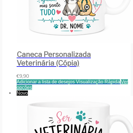
Caneca Personalizada
Veterinária (Cópia)
€
9,90
Adicionar a lista de desejos
Visualização Rápida
Ver
opções
Novo