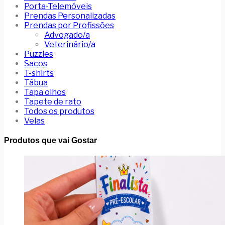
Porta-Telemóveis
Prendas Personalizadas
Prendas por Profissões
Advogado/a
Veterinário/a
Puzzles
Sacos
T-shirts
Tábua
Tapa olhos
Tapete de rato
Todos os produtos
Velas
Produtos que vai Gostar