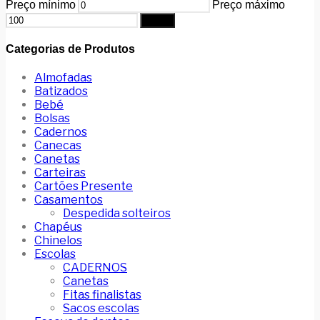
Preço mínimo
Preço máximo
Filtrar
Categorias de Produtos
Almofadas
Batizados
Bebé
Bolsas
Cadernos
Canecas
Canetas
Carteiras
Cartões Presente
Casamentos
Despedida solteiros
Chapéus
Chinelos
Escolas
CADERNOS
Canetas
Fitas finalistas
Sacos escolas