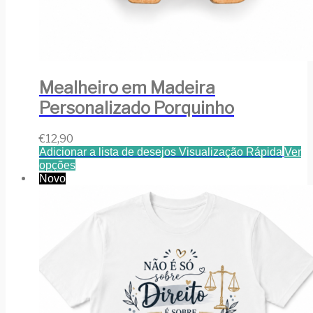
Mealheiro em Madeira
Personalizado Porquinho
€
12,90
Adicionar a lista de desejos
Visualização Rápida
Ver
opções
Novo