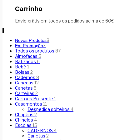
Carrinho
Envio grátis em todos os pedidos acima de 60€
8
Novos Produtos
3
Em Promoção
Todos os produtos
87
Almofadas
5
Batizados
6
Bebé
1
Bolsas
2
Cadernos
8
Canecas
12
Canetas
5
Carteiras
2
Cartões Presente
1
Casamentos
11
Despedida solteiros
4
Chapéus
2
Chinelos
4
Escolas
15
CADERNOS
4
Canetas
2