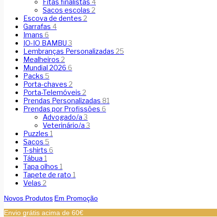
Fitas finalistas
4
Sacos escolas
2
Escova de dentes
2
Garrafas
4
Imans
6
IO-IO BAMBU
3
Lembranças Personalizadas
25
Mealheiros
2
Mundial 2026
6
Packs
5
Porta-chaves
2
Porta-Telemóveis
2
Prendas Personalizadas
81
Prendas por Profissões
6
Advogado/a
3
Veterinário/a
3
Puzzles
1
Sacos
5
T-shirts
6
Tábua
1
Tapa olhos
1
Tapete de rato
1
Velas
2
Novos Produtos
Em Promoção
Envio grátis acima de 60€