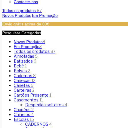
Contacte-nos
87
Todos os produtos
Novos Produtos
Em Promoção
Envio grátis acima de 60€
Pesquisar Categorias
8
Novos Produtos
3
Em Promoção
Todos os produtos
87
Almofadas
5
Batizados
6
Bebé
1
Bolsas
2
Cadernos
8
Canecas
12
Canetas
5
Carteiras
2
Cartões Presente
1
Casamentos
11
Despedida solteiros
4
Chapéus
2
Chinelos
4
Escolas
15
CADERNOS
4