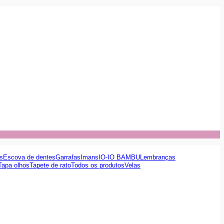
s
Escova de dentes
Garrafas
Imans
IO-IO BAMBU
Lembranças
Tapa olhos
Tapete de rato
Todos os produtos
Velas