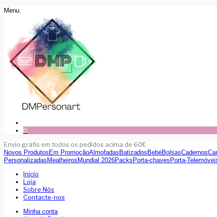
Menu
0
Envio grátis em todos os pedidos acima de 60€
Novos Produtos
Em Promoção
Almofadas
Batizados
Bebé
Bolsas
Cadernos
Ca
Personalizadas
Mealheiros
Mundial 2026
Packs
Porta-chaves
Porta-Telemóvei
Inicio
Loja
Sobre Nós
Contacte-nos
Minha conta