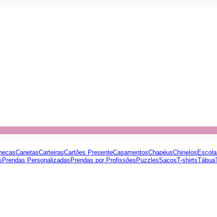
necas
Canetas
Carteiras
Cartões Presente
Casamentos
Chapéus
Chinelos
Escola
s
Prendas Personalizadas
Prendas por Profissões
Puzzles
Sacos
T-shirts
Tábua