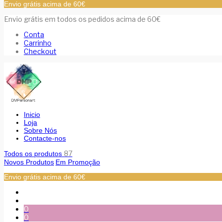
Envio grátis acima de 60€
Envio grátis em todos os pedidos acima de 60€
Conta
Carrinho
Checkout
Inicio
Loja
Sobre Nós
Contacte-nos
87
Todos os produtos
Novos Produtos
Em Promoção
Envio grátis acima de 60€
0
0