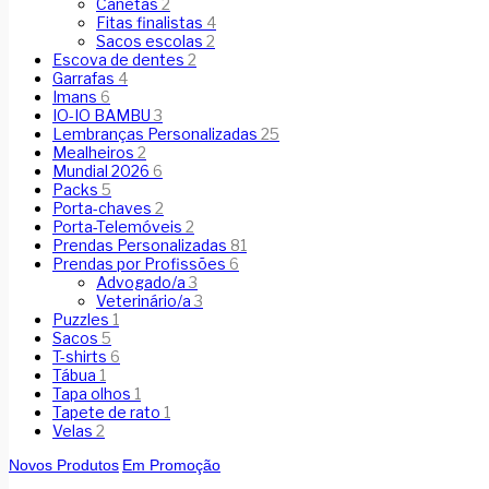
Canetas
2
Fitas finalistas
4
Sacos escolas
2
Escova de dentes
2
Garrafas
4
Imans
6
IO-IO BAMBU
3
Lembranças Personalizadas
25
Mealheiros
2
Mundial 2026
6
Packs
5
Porta-chaves
2
Porta-Telemóveis
2
Prendas Personalizadas
81
Prendas por Profissões
6
Advogado/a
3
Veterinário/a
3
Puzzles
1
Sacos
5
T-shirts
6
Tábua
1
Tapa olhos
1
Tapete de rato
1
Velas
2
Novos Produtos
Em Promoção