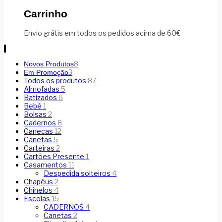
Carrinho
Envio grátis em todos os pedidos acima de 60€
8
Novos Produtos
3
Em Promoção
Todos os produtos
87
Almofadas
5
Batizados
6
Bebé
1
Bolsas
2
Cadernos
8
Canecas
12
Canetas
5
Carteiras
2
Cartões Presente
1
Casamentos
11
Despedida solteiros
4
Chapéus
2
Chinelos
4
Escolas
15
CADERNOS
4
Canetas
2