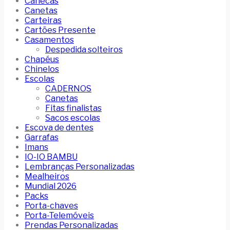
Canecas
Canetas
Carteiras
Cartões Presente
Casamentos
Despedida solteiros
Chapéus
Chinelos
Escolas
CADERNOS
Canetas
Fitas finalistas
Sacos escolas
Escova de dentes
Garrafas
Imans
IO-IO BAMBU
Lembranças Personalizadas
Mealheiros
Mundial 2026
Packs
Porta-chaves
Porta-Telemóveis
Prendas Personalizadas