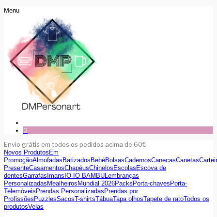
Menu
0
Envio grátis em todos os pedidos acima de 60€
Novos Produtos
Em
Promoção
Almofadas
Batizados
Bebé
Bolsas
Cadernos
Canecas
Canetas
Cartei
Presente
Casamentos
Chapéus
Chinelos
Escolas
Escova de
dentes
Garrafas
Imans
IO-IO BAMBU
Lembranças
Personalizadas
Mealheiros
Mundial 2026
Packs
Porta-chaves
Porta-
Telemóveis
Prendas Personalizadas
Prendas por
Profissões
Puzzles
Sacos
T-shirts
Tábua
Tapa olhos
Tapete de rato
Todos os
produtos
Velas