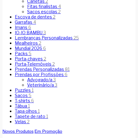
Canetas
2
Fitas finalistas
4
Sacos escolas
2
Escova de dentes
2
Garrafas
4
Imans
6
IO-IO BAMBU
3
Lembranças Personalizadas
25
Mealheiros
2
Mundial 2026
6
Packs
5
Porta-chaves
2
Porta-Telemóveis
2
Prendas Personalizadas
81
Prendas por Profissões
6
Advogado/a
3
Veterinário/a
3
Puzzles
1
Sacos
5
T-shirts
6
Tábua
1
Tapa olhos
1
Tapete de rato
1
Velas
2
Novos Produtos
Em Promoção