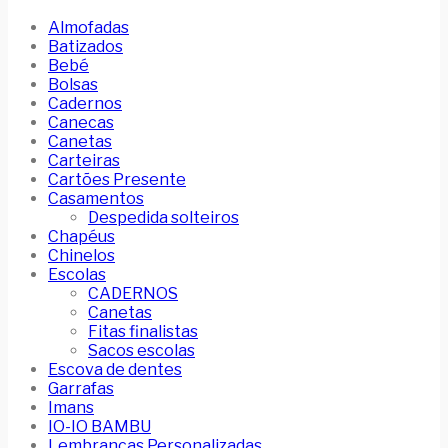
Almofadas
Batizados
Bebé
Bolsas
Cadernos
Canecas
Canetas
Carteiras
Cartões Presente
Casamentos
Despedida solteiros
Chapéus
Chinelos
Escolas
CADERNOS
Canetas
Fitas finalistas
Sacos escolas
Escova de dentes
Garrafas
Imans
IO-IO BAMBU
Lembranças Personalizadas