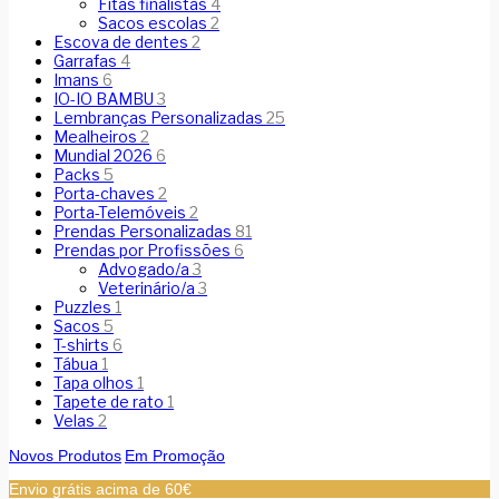
Fitas finalistas
4
Sacos escolas
2
Escova de dentes
2
Garrafas
4
Imans
6
IO-IO BAMBU
3
Lembranças Personalizadas
25
Mealheiros
2
Mundial 2026
6
Packs
5
Porta-chaves
2
Porta-Telemóveis
2
Prendas Personalizadas
81
Prendas por Profissões
6
Advogado/a
3
Veterinário/a
3
Puzzles
1
Sacos
5
T-shirts
6
Tábua
1
Tapa olhos
1
Tapete de rato
1
Velas
2
Novos Produtos
Em Promoção
Envio grátis acima de 60€