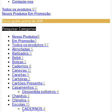
Contacte-nos
87
Todos os produtos
Novos Produtos
Em Promoção
Envio grátis acima de 60€
Pesquisar Categorias
8
Novos Produtos
3
Em Promoção
Todos os produtos
87
Almofadas
5
Batizados
6
Bebé
1
Bolsas
2
Cadernos
8
Canecas
12
Canetas
5
Carteiras
2
Cartões Presente
1
Casamentos
11
Despedida solteiros
4
Chapéus
2
Chinelos
4
Escolas
15
CADERNOS
4