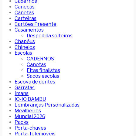
Cadernos
Canecas
Canetas
Carteiras
Cartões Presente
Casamentos
Despedida solteiros
Chapéus
Chinelos
Escolas
CADERNOS
Canetas
Fitas finalistas
Sacos escolas
Escova de dentes
Garrafas
Imans
IO-IO BAMBU
Lembranças Personalizadas
Mealheiros
Mundial 2026
Packs
Porta-chaves
Porta-Telemóveis