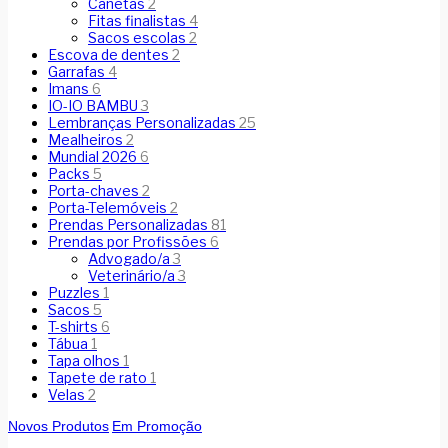
Canetas
2
Fitas finalistas
4
Sacos escolas
2
Escova de dentes
2
Garrafas
4
Imans
6
IO-IO BAMBU
3
Lembranças Personalizadas
25
Mealheiros
2
Mundial 2026
6
Packs
5
Porta-chaves
2
Porta-Telemóveis
2
Prendas Personalizadas
81
Prendas por Profissões
6
Advogado/a
3
Veterinário/a
3
Puzzles
1
Sacos
5
T-shirts
6
Tábua
1
Tapa olhos
1
Tapete de rato
1
Velas
2
Novos Produtos
Em Promoção