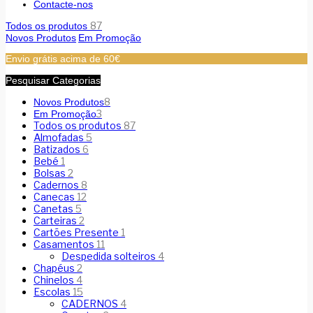
Contacte-nos
87
Todos os produtos
Novos Produtos
Em Promoção
Envio grátis acima de 60€
Pesquisar Categorias
8
Novos Produtos
3
Em Promoção
Todos os produtos
87
Almofadas
5
Batizados
6
Bebé
1
Bolsas
2
Cadernos
8
Canecas
12
Canetas
5
Carteiras
2
Cartões Presente
1
Casamentos
11
Despedida solteiros
4
Chapéus
2
Chinelos
4
Escolas
15
CADERNOS
4