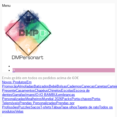
Menu
0
Envio grátis em todos os pedidos acima de 60€
Novos Produtos
Em
Promoção
Almofadas
Batizados
Bebé
Bolsas
Cadernos
Canecas
Canetas
Cartei
Presente
Casamentos
Chapéus
Chinelos
Escolas
Escova de
dentes
Garrafas
Imans
IO-IO BAMBU
Lembranças
Personalizadas
Mealheiros
Mundial 2026
Packs
Porta-chaves
Porta-
Telemóveis
Prendas Personalizadas
Prendas por
Profissões
Puzzles
Sacos
T-shirts
Tábua
Tapa olhos
Tapete de rato
Todos os
produtos
Velas