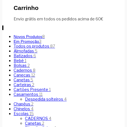
Carrinho
Envio grátis em todos os pedidos acima de 60€
8
Novos Produtos
3
Em Promoção
Todos os produtos
87
Almofadas
5
Batizados
6
Bebé
1
Bolsas
2
Cadernos
8
Canecas
12
Canetas
5
Carteiras
2
Cartões Presente
1
Casamentos
11
Despedida solteiros
4
Chapéus
2
Chinelos
4
Escolas
15
CADERNOS
4
Canetas
2