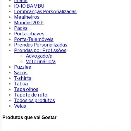
Imans
IO-IO BAMBU
Lembranças Personalizadas
Mealheiros
Mundial 2026
Packs
Porta-chaves
Porta-Telemóveis
Prendas Personalizadas
Prendas por Profissões
Advogado/a
Veterinário/a
Puzzles
Sacos
T-shirts
Tábua
Tapa olhos
Tapete de rato
Todos os produtos
Velas
Produtos que vai Gostar