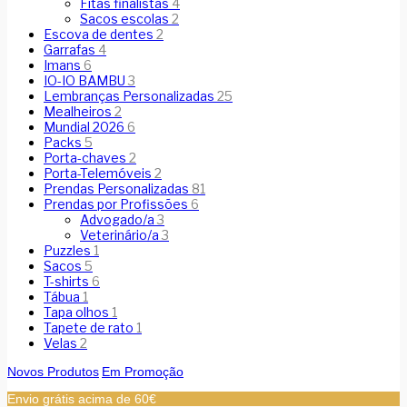
Fitas finalistas
4
Sacos escolas
2
Escova de dentes
2
Garrafas
4
Imans
6
IO-IO BAMBU
3
Lembranças Personalizadas
25
Mealheiros
2
Mundial 2026
6
Packs
5
Porta-chaves
2
Porta-Telemóveis
2
Prendas Personalizadas
81
Prendas por Profissões
6
Advogado/a
3
Veterinário/a
3
Puzzles
1
Sacos
5
T-shirts
6
Tábua
1
Tapa olhos
1
Tapete de rato
1
Velas
2
Novos Produtos
Em Promoção
Envio grátis acima de 60€