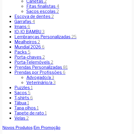
Canetas
2
Fitas finalistas
4
Sacos escolas
2
Escova de dentes
2
Garrafas
4
Imans
6
IO-IO BAMBU
3
Lembranças Personalizadas
25
Mealheiros
2
Mundial 2026
6
Packs
5
Porta-chaves
2
Porta-Telemóveis
2
Prendas Personalizadas
81
Prendas por Profissões
6
Advogado/a
3
Veterinário/a
3
Puzzles
1
Sacos
5
T-shirts
6
Tábua
1
Tapa olhos
1
Tapete de rato
1
Velas
2
Novos Produtos
Em Promoção