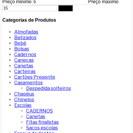
Preço mínimo
Preço máximo
Filtrar
Categorias de Produtos
Almofadas
Batizados
Bebé
Bolsas
Cadernos
Canecas
Canetas
Carteiras
Cartões Presente
Casamentos
Despedida solteiros
Chapéus
Chinelos
Escolas
CADERNOS
Canetas
Fitas finalistas
Sacos escolas