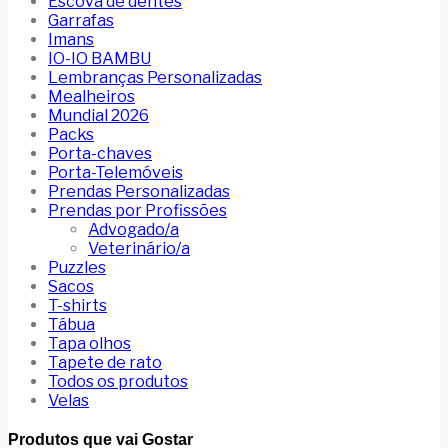
Escova de dentes
Garrafas
Imans
IO-IO BAMBU
Lembranças Personalizadas
Mealheiros
Mundial 2026
Packs
Porta-chaves
Porta-Telemóveis
Prendas Personalizadas
Prendas por Profissões
Advogado/a
Veterinário/a
Puzzles
Sacos
T-shirts
Tábua
Tapa olhos
Tapete de rato
Todos os produtos
Velas
Produtos que vai Gostar