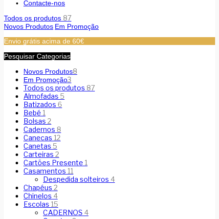
Contacte-nos
87
Todos os produtos
Novos Produtos
Em Promoção
Envio grátis acima de 60€
Pesquisar Categorias
8
Novos Produtos
3
Em Promoção
Todos os produtos
87
Almofadas
5
Batizados
6
Bebé
1
Bolsas
2
Cadernos
8
Canecas
12
Canetas
5
Carteiras
2
Cartões Presente
1
Casamentos
11
Despedida solteiros
4
Chapéus
2
Chinelos
4
Escolas
15
CADERNOS
4