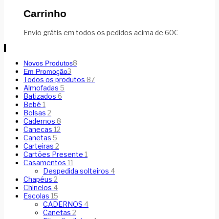
Carrinho
Envio grátis em todos os pedidos acima de 60€
8
Novos Produtos
3
Em Promoção
Todos os produtos
87
Almofadas
5
Batizados
6
Bebé
1
Bolsas
2
Cadernos
8
Canecas
12
Canetas
5
Carteiras
2
Cartões Presente
1
Casamentos
11
Despedida solteiros
4
Chapéus
2
Chinelos
4
Escolas
15
CADERNOS
4
Canetas
2