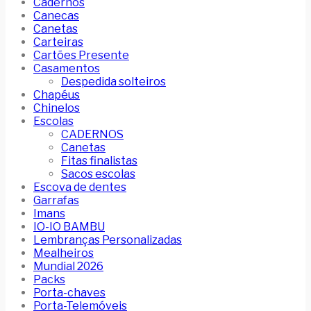
Cadernos
Canecas
Canetas
Carteiras
Cartões Presente
Casamentos
Despedida solteiros
Chapéus
Chinelos
Escolas
CADERNOS
Canetas
Fitas finalistas
Sacos escolas
Escova de dentes
Garrafas
Imans
IO-IO BAMBU
Lembranças Personalizadas
Mealheiros
Mundial 2026
Packs
Porta-chaves
Porta-Telemóveis