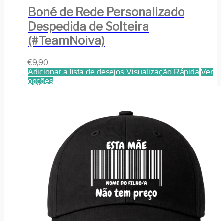
Boné de Rede Personalizado
Despedida de Solteira
(#TeamNoiva)
€
9,90
Adicionar a lista de desejos
Visualização Rápida
Ver
opções