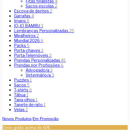
Fitas finalistas
4
Sacos escolas
2
Escova de dentes
2
Garrafas
4
Imans
6
IO-IO BAMBU
3
Lembranças Personalizadas
25
Mealheiros
2
Mundial 2026
6
Packs
5
Porta-chaves
2
Porta-Telemóveis
2
Prendas Personalizadas
81
Prendas por Profissões
6
Advogado/a
3
Veterinário/a
3
Puzzles
1
Sacos
5
T-shirts
6
Tábua
1
Tapa olhos
1
Tapete de rato
1
Velas
2
Novos Produtos
Em Promoção
Envio grátis acima de 60€