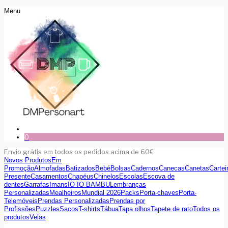
Menu
0
Envio grátis em todos os pedidos acima de 60€
Novos Produtos
Em
Promoção
Almofadas
Batizados
Bebé
Bolsas
Cadernos
Canecas
Canetas
Cartei
Presente
Casamentos
Chapéus
Chinelos
Escolas
Escova de
dentes
Garrafas
Imans
IO-IO BAMBU
Lembranças
Personalizadas
Mealheiros
Mundial 2026
Packs
Porta-chaves
Porta-
Telemóveis
Prendas Personalizadas
Prendas por
Profissões
Puzzles
Sacos
T-shirts
Tábua
Tapa olhos
Tapete de rato
Todos os
produtos
Velas