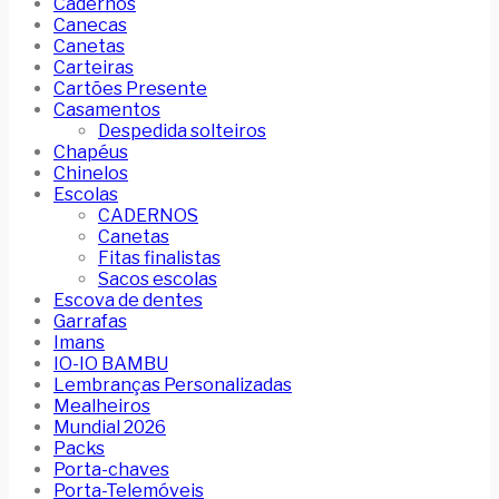
Cadernos
Canecas
Canetas
Carteiras
Cartões Presente
Casamentos
Despedida solteiros
Chapéus
Chinelos
Escolas
CADERNOS
Canetas
Fitas finalistas
Sacos escolas
Escova de dentes
Garrafas
Imans
IO-IO BAMBU
Lembranças Personalizadas
Mealheiros
Mundial 2026
Packs
Porta-chaves
Porta-Telemóveis