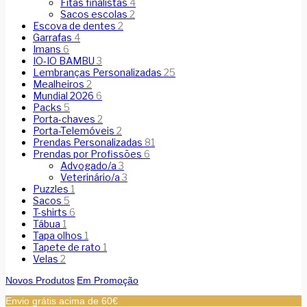
Fitas finalistas
4
Sacos escolas
2
Escova de dentes
2
Garrafas
4
Imans
6
IO-IO BAMBU
3
Lembranças Personalizadas
25
Mealheiros
2
Mundial 2026
6
Packs
5
Porta-chaves
2
Porta-Telemóveis
2
Prendas Personalizadas
81
Prendas por Profissões
6
Advogado/a
3
Veterinário/a
3
Puzzles
1
Sacos
5
T-shirts
6
Tábua
1
Tapa olhos
1
Tapete de rato
1
Velas
2
Novos Produtos
Em Promoção
Envio grátis acima de 60€