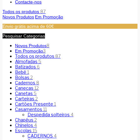
Contacte-nos
87
Todos os produtos
Novos Produtos
Em Promoção
Envio grátis acima de 60€
Pesquisar Categorias
8
Novos Produtos
3
Em Promoção
Todos os produtos
87
Almofadas
5
Batizados
6
Bebé
1
Bolsas
2
Cadernos
8
Canecas
12
Canetas
5
Carteiras
2
Cartões Presente
1
Casamentos
11
Despedida solteiros
4
Chapéus
2
Chinelos
4
Escolas
15
CADERNOS
4