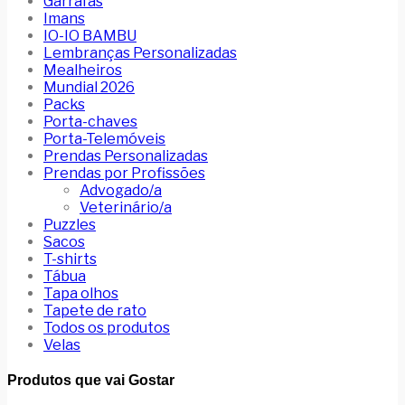
Garrafas
Imans
IO-IO BAMBU
Lembranças Personalizadas
Mealheiros
Mundial 2026
Packs
Porta-chaves
Porta-Telemóveis
Prendas Personalizadas
Prendas por Profissões
Advogado/a
Veterinário/a
Puzzles
Sacos
T-shirts
Tábua
Tapa olhos
Tapete de rato
Todos os produtos
Velas
Produtos que vai Gostar