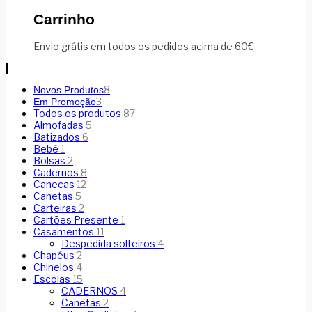
Carrinho
Envio grátis em todos os pedidos acima de 60€
8
Novos Produtos
3
Em Promoção
Todos os produtos
87
Almofadas
5
Batizados
6
Bebé
1
Bolsas
2
Cadernos
8
Canecas
12
Canetas
5
Carteiras
2
Cartões Presente
1
Casamentos
11
Despedida solteiros
4
Chapéus
2
Chinelos
4
Escolas
15
CADERNOS
4
Canetas
2