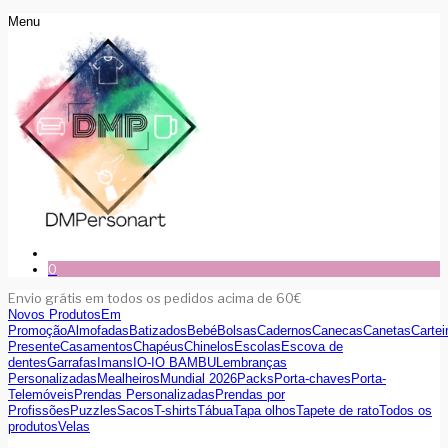
Menu
0
Envio grátis em todos os pedidos acima de 60€
Novos Produtos
Em
Promoção
Almofadas
Batizados
Bebé
Bolsas
Cadernos
Canecas
Canetas
Cartei
Presente
Casamentos
Chapéus
Chinelos
Escolas
Escova de
dentes
Garrafas
Imans
IO-IO BAMBU
Lembranças
Personalizadas
Mealheiros
Mundial 2026
Packs
Porta-chaves
Porta-
Telemóveis
Prendas Personalizadas
Prendas por
Profissões
Puzzles
Sacos
T-shirts
Tábua
Tapa olhos
Tapete de rato
Todos os
produtos
Velas