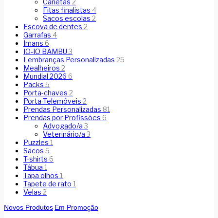
Canetas
2
Fitas finalistas
4
Sacos escolas
2
Escova de dentes
2
Garrafas
4
Imans
6
IO-IO BAMBU
3
Lembranças Personalizadas
25
Mealheiros
2
Mundial 2026
6
Packs
5
Porta-chaves
2
Porta-Telemóveis
2
Prendas Personalizadas
81
Prendas por Profissões
6
Advogado/a
3
Veterinário/a
3
Puzzles
1
Sacos
5
T-shirts
6
Tábua
1
Tapa olhos
1
Tapete de rato
1
Velas
2
Novos Produtos
Em Promoção