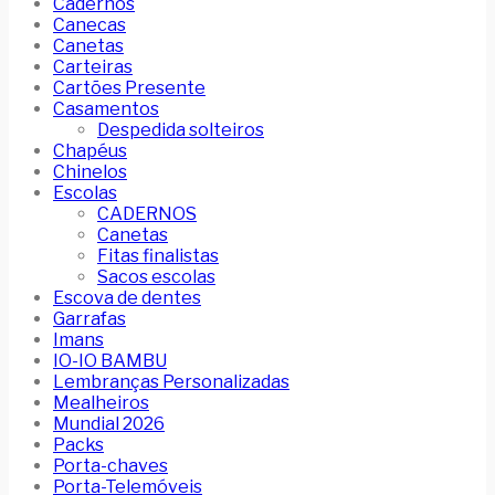
Cadernos
Canecas
Canetas
Carteiras
Cartões Presente
Casamentos
Despedida solteiros
Chapéus
Chinelos
Escolas
CADERNOS
Canetas
Fitas finalistas
Sacos escolas
Escova de dentes
Garrafas
Imans
IO-IO BAMBU
Lembranças Personalizadas
Mealheiros
Mundial 2026
Packs
Porta-chaves
Porta-Telemóveis