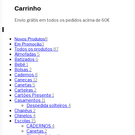
Carrinho
Envio grátis em todos os pedidos acima de 60€
8
Novos Produtos
3
Em Promoção
Todos os produtos
87
Almofadas
5
Batizados
6
Bebé
1
Bolsas
2
Cadernos
8
Canecas
12
Canetas
5
Carteiras
2
Cartões Presente
1
Casamentos
11
Despedida solteiros
4
Chapéus
2
Chinelos
4
Escolas
15
CADERNOS
4
Canetas
2