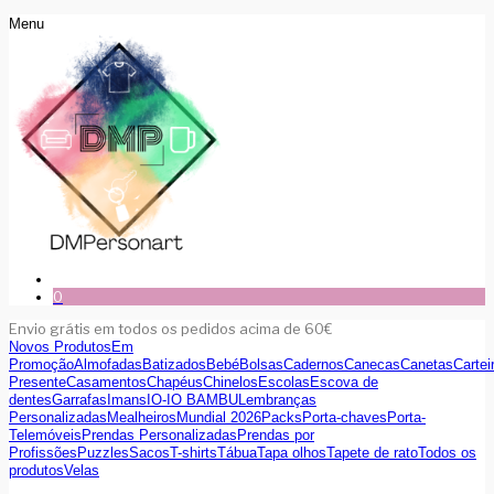
Menu
0
Envio grátis em todos os pedidos acima de 60€
Novos Produtos
Em
Promoção
Almofadas
Batizados
Bebé
Bolsas
Cadernos
Canecas
Canetas
Cartei
Presente
Casamentos
Chapéus
Chinelos
Escolas
Escova de
dentes
Garrafas
Imans
IO-IO BAMBU
Lembranças
Personalizadas
Mealheiros
Mundial 2026
Packs
Porta-chaves
Porta-
Telemóveis
Prendas Personalizadas
Prendas por
Profissões
Puzzles
Sacos
T-shirts
Tábua
Tapa olhos
Tapete de rato
Todos os
produtos
Velas