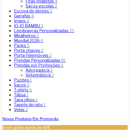
Fitas finalistas
4
Sacos escolas
2
Escova de dentes
2
Garrafas
4
Imans
6
IO-IO BAMBU
3
Lembranças Personalizadas
25
Mealheiros
2
Mundial 2026
6
Packs
5
Porta-chaves
2
Porta-Telemóveis
2
Prendas Personalizadas
81
Prendas por Profissões
6
Advogado/a
3
Veterinário/a
3
Puzzles
1
Sacos
5
T-shirts
6
Tábua
1
Tapa olhos
1
Tapete de rato
1
Velas
2
Novos Produtos
Em Promoção
Envio grátis acima de 60€