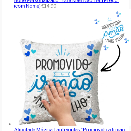
Boné Personalizado "Esta Mãe Não Tem Preço"
(com Nome)
€
14,90
Almofada Mágica Lantejoulas "Promovido a Irmão