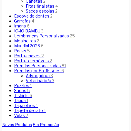
Canetas
2
Fitas finalistas
4
Sacos escolas
2
Escova de dentes
2
Garrafas
4
Imans
6
IO-IO BAMBU
3
Lembranças Personalizadas
25
Mealheiros
2
Mundial 2026
6
Packs
5
Porta-chaves
2
Porta-Telemóveis
2
Prendas Personalizadas
81
Prendas por Profissões
6
Advogado/a
3
Veterinário/a
3
Puzzles
1
Sacos
5
T-shirts
6
Tábua
1
Tapa olhos
1
Tapete de rato
1
Velas
2
Novos Produtos
Em Promoção