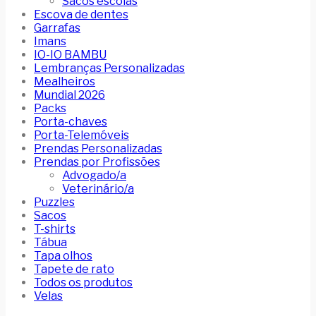
Sacos escolas
Escova de dentes
Garrafas
Imans
IO-IO BAMBU
Lembranças Personalizadas
Mealheiros
Mundial 2026
Packs
Porta-chaves
Porta-Telemóveis
Prendas Personalizadas
Prendas por Profissões
Advogado/a
Veterinário/a
Puzzles
Sacos
T-shirts
Tábua
Tapa olhos
Tapete de rato
Todos os produtos
Velas