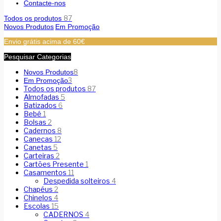
Contacte-nos
87
Todos os produtos
Novos Produtos
Em Promoção
Envio grátis acima de 60€
Pesquisar Categorias
8
Novos Produtos
3
Em Promoção
Todos os produtos
87
Almofadas
5
Batizados
6
Bebé
1
Bolsas
2
Cadernos
8
Canecas
12
Canetas
5
Carteiras
2
Cartões Presente
1
Casamentos
11
Despedida solteiros
4
Chapéus
2
Chinelos
4
Escolas
15
CADERNOS
4