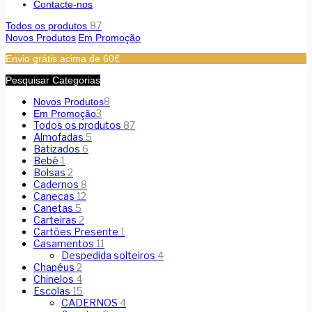
Contacte-nos
87
Todos os produtos
Novos Produtos
Em Promoção
Envio grátis acima de 60€
Pesquisar Categorias
8
Novos Produtos
3
Em Promoção
Todos os produtos
87
Almofadas
5
Batizados
6
Bebé
1
Bolsas
2
Cadernos
8
Canecas
12
Canetas
5
Carteiras
2
Cartões Presente
1
Casamentos
11
Despedida solteiros
4
Chapéus
2
Chinelos
4
Escolas
15
CADERNOS
4