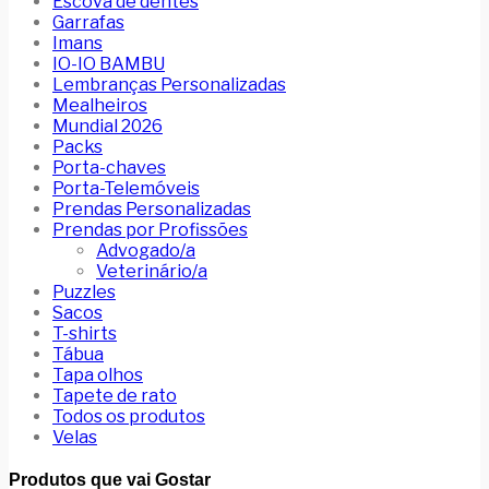
Escova de dentes
Garrafas
Imans
IO-IO BAMBU
Lembranças Personalizadas
Mealheiros
Mundial 2026
Packs
Porta-chaves
Porta-Telemóveis
Prendas Personalizadas
Prendas por Profissões
Advogado/a
Veterinário/a
Puzzles
Sacos
T-shirts
Tábua
Tapa olhos
Tapete de rato
Todos os produtos
Velas
Produtos que vai Gostar