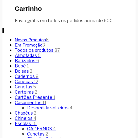
Carrinho
Envio grátis em todos os pedidos acima de 60€
8
Novos Produtos
3
Em Promoção
Todos os produtos
87
Almofadas
5
Batizados
6
Bebé
1
Bolsas
2
Cadernos
8
Canecas
12
Canetas
5
Carteiras
2
Cartões Presente
1
Casamentos
11
Despedida solteiros
4
Chapéus
2
Chinelos
4
Escolas
15
CADERNOS
4
Canetas
2