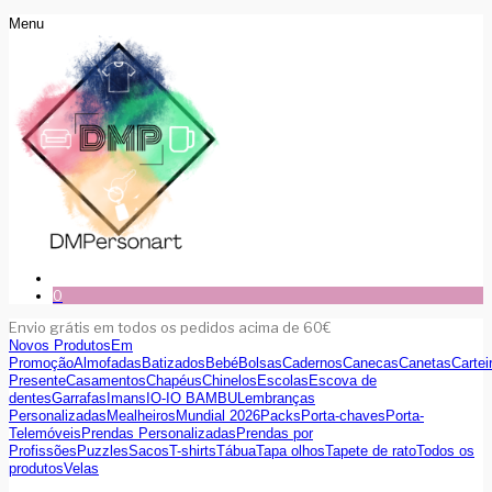
Menu
0
Envio grátis em todos os pedidos acima de 60€
Novos Produtos
Em
Promoção
Almofadas
Batizados
Bebé
Bolsas
Cadernos
Canecas
Canetas
Cartei
Presente
Casamentos
Chapéus
Chinelos
Escolas
Escova de
dentes
Garrafas
Imans
IO-IO BAMBU
Lembranças
Personalizadas
Mealheiros
Mundial 2026
Packs
Porta-chaves
Porta-
Telemóveis
Prendas Personalizadas
Prendas por
Profissões
Puzzles
Sacos
T-shirts
Tábua
Tapa olhos
Tapete de rato
Todos os
produtos
Velas