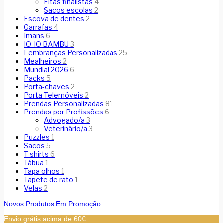
Fitas finalistas
4
Sacos escolas
2
Escova de dentes
2
Garrafas
4
Imans
6
IO-IO BAMBU
3
Lembranças Personalizadas
25
Mealheiros
2
Mundial 2026
6
Packs
5
Porta-chaves
2
Porta-Telemóveis
2
Prendas Personalizadas
81
Prendas por Profissões
6
Advogado/a
3
Veterinário/a
3
Puzzles
1
Sacos
5
T-shirts
6
Tábua
1
Tapa olhos
1
Tapete de rato
1
Velas
2
Novos Produtos
Em Promoção
Envio grátis acima de 60€