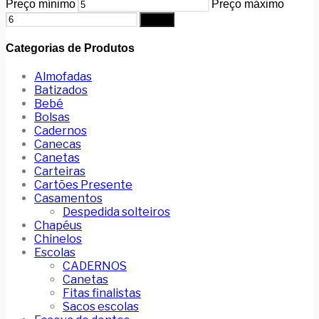
Preço mínimo
Preço máximo
Filtrar
Categorias de Produtos
Almofadas
Batizados
Bebé
Bolsas
Cadernos
Canecas
Canetas
Carteiras
Cartões Presente
Casamentos
Despedida solteiros
Chapéus
Chinelos
Escolas
CADERNOS
Canetas
Fitas finalistas
Sacos escolas