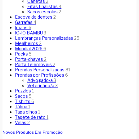
Canetas
2
Fitas finalistas
4
Sacos escolas
2
Escova de dentes
2
Garrafas
4
Imans
6
IO-IO BAMBU
3
Lembranças Personalizadas
25
Mealheiros
2
Mundial 2026
6
Packs
5
Porta-chaves
2
Porta-Telemóveis
2
Prendas Personalizadas
81
Prendas por Profissões
6
Advogado/a
3
Veterinário/a
3
Puzzles
1
Sacos
5
T-shirts
6
Tábua
1
Tapa olhos
1
Tapete de rato
1
Velas
2
Novos Produtos
Em Promoção