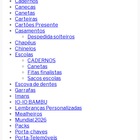
Cadernos
Canecas
Canetas
Carteiras
Cartões Presente
Casamentos
Despedida solteiros
Chapéus
Chinelos
Escolas
CADERNOS
Canetas
Fitas finalistas
Sacos escolas
Escova de dentes
Garrafas
Imans
IO-IO BAMBU
Lembranças Personalizadas
Mealheiros
Mundial 2026
Packs
Porta-chaves
Porta-Telemóveis