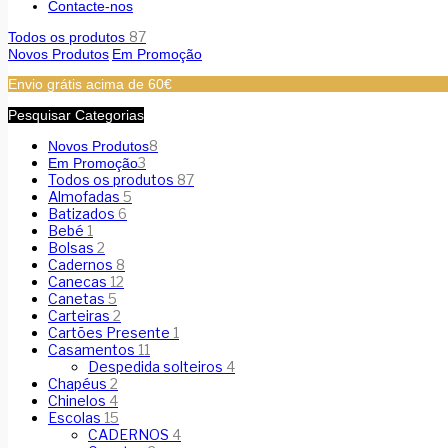
Contacte-nos
87
Todos os produtos
Novos Produtos
Em Promoção
Envio grátis acima de 60€
Pesquisar Categorias
8
Novos Produtos
3
Em Promoção
Todos os produtos
87
Almofadas
5
Batizados
6
Bebé
1
Bolsas
2
Cadernos
8
Canecas
12
Canetas
5
Carteiras
2
Cartões Presente
1
Casamentos
11
Despedida solteiros
4
Chapéus
2
Chinelos
4
Escolas
15
CADERNOS
4