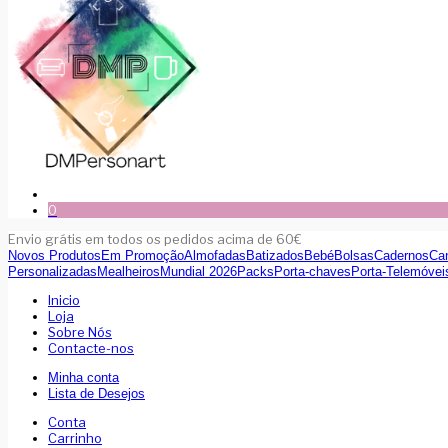
0
Envio grátis em todos os pedidos acima de 60€
Novos Produtos
Em Promoção
Almofadas
Batizados
Bebé
Bolsas
Cadernos
Ca
Personalizadas
Mealheiros
Mundial 2026
Packs
Porta-chaves
Porta-Telemóvei
Inicio
Loja
Sobre Nós
Contacte-nos
Minha conta
Lista de Desejos
Conta
Carrinho