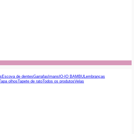
s
Escova de dentes
Garrafas
Imans
IO-IO BAMBU
Lembranças
Tapa olhos
Tapete de rato
Todos os produtos
Velas