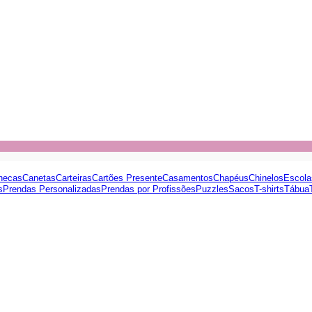
necas
Canetas
Carteiras
Cartões Presente
Casamentos
Chapéus
Chinelos
Escola
s
Prendas Personalizadas
Prendas por Profissões
Puzzles
Sacos
T-shirts
Tábua