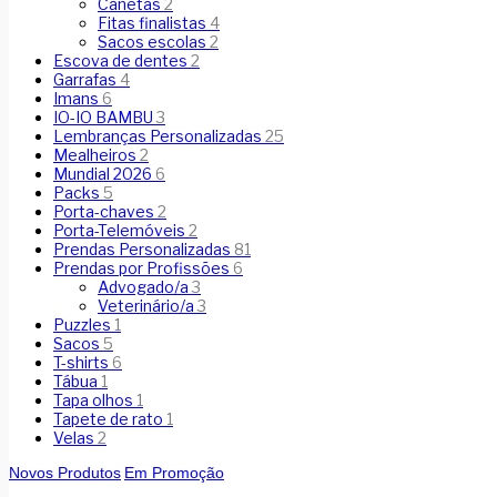
Canetas
2
Fitas finalistas
4
Sacos escolas
2
Escova de dentes
2
Garrafas
4
Imans
6
IO-IO BAMBU
3
Lembranças Personalizadas
25
Mealheiros
2
Mundial 2026
6
Packs
5
Porta-chaves
2
Porta-Telemóveis
2
Prendas Personalizadas
81
Prendas por Profissões
6
Advogado/a
3
Veterinário/a
3
Puzzles
1
Sacos
5
T-shirts
6
Tábua
1
Tapa olhos
1
Tapete de rato
1
Velas
2
Novos Produtos
Em Promoção