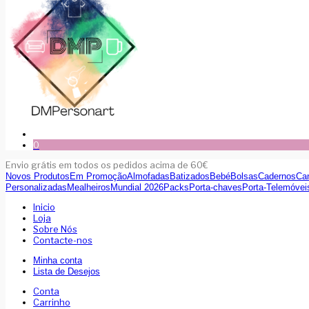
0
Envio grátis em todos os pedidos acima de 60€
Novos Produtos
Em Promoção
Almofadas
Batizados
Bebé
Bolsas
Cadernos
Ca
Personalizadas
Mealheiros
Mundial 2026
Packs
Porta-chaves
Porta-Telemóvei
Inicio
Loja
Sobre Nós
Contacte-nos
Minha conta
Lista de Desejos
Conta
Carrinho