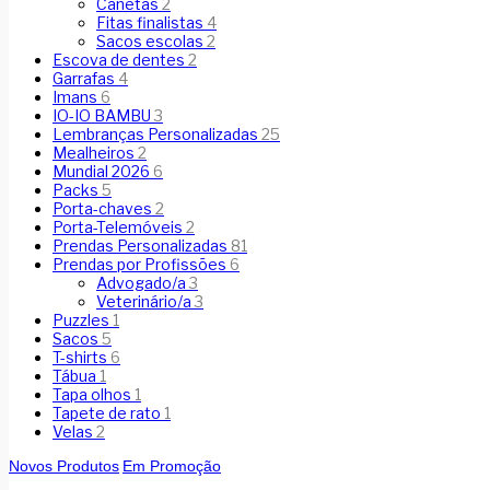
Canetas
2
Fitas finalistas
4
Sacos escolas
2
Escova de dentes
2
Garrafas
4
Imans
6
IO-IO BAMBU
3
Lembranças Personalizadas
25
Mealheiros
2
Mundial 2026
6
Packs
5
Porta-chaves
2
Porta-Telemóveis
2
Prendas Personalizadas
81
Prendas por Profissões
6
Advogado/a
3
Veterinário/a
3
Puzzles
1
Sacos
5
T-shirts
6
Tábua
1
Tapa olhos
1
Tapete de rato
1
Velas
2
Novos Produtos
Em Promoção