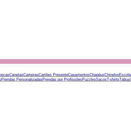
necas
Canetas
Carteiras
Cartões Presente
Casamentos
Chapéus
Chinelos
Escola
s
Prendas Personalizadas
Prendas por Profissões
Puzzles
Sacos
T-shirts
Tábua