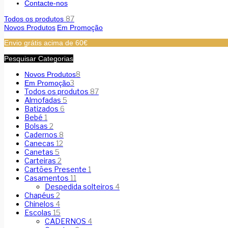
Contacte-nos
87
Todos os produtos
Novos Produtos
Em Promoção
Envio grátis acima de 60€
Pesquisar Categorias
8
Novos Produtos
3
Em Promoção
Todos os produtos
87
Almofadas
5
Batizados
6
Bebé
1
Bolsas
2
Cadernos
8
Canecas
12
Canetas
5
Carteiras
2
Cartões Presente
1
Casamentos
11
Despedida solteiros
4
Chapéus
2
Chinelos
4
Escolas
15
CADERNOS
4