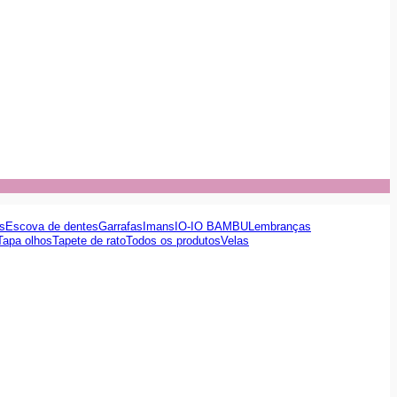
s
Escova de dentes
Garrafas
Imans
IO-IO BAMBU
Lembranças
Tapa olhos
Tapete de rato
Todos os produtos
Velas