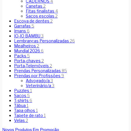
CADERNOS
4
Canetas
2
Fitas finalistas
4
Sacos escolas
2
Escova de dentes
2
Garrafas
5
Imans
6
IO-IO BAMBU
3
Lembranças Personalizadas
26
Mealheiros
2
Mundial 2026
6
Packs
5
Porta-chaves
2
Porta-Telemóveis
2
Prendas Personalizadas
85
Prendas por Profissões
9
Advogado/a
3
Veterinário/a
3
Puzzles
1
Sacos
5
T-shirts
6
Tábua
1
Tapa olhos
1
Tapete de rato
1
Velas
2
Novos Produtos
Em Promoção