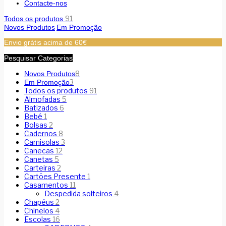
Contacte-nos
91
Todos os produtos
Novos Produtos
Em Promoção
Envio grátis acima de 60€
Pesquisar Categorias
8
Novos Produtos
3
Em Promoção
Todos os produtos
91
Almofadas
5
Batizados
6
Bebé
1
Bolsas
2
Cadernos
8
Camisolas
3
Canecas
12
Canetas
5
Carteiras
2
Cartões Presente
1
Casamentos
11
Despedida solteiros
4
Chapéus
2
Chinelos
4
Escolas
16