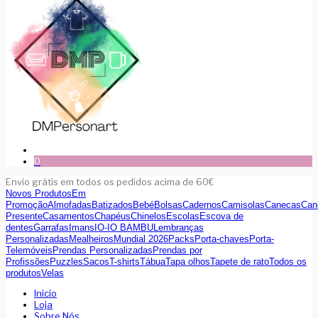
0
Envio grátis em todos os pedidos acima de 60€
Novos Produtos
Em
Promoção
Almofadas
Batizados
Bebé
Bolsas
Cadernos
Camisolas
Canecas
Can
Presente
Casamentos
Chapéus
Chinelos
Escolas
Escova de
dentes
Garrafas
Imans
IO-IO BAMBU
Lembranças
Personalizadas
Mealheiros
Mundial 2026
Packs
Porta-chaves
Porta-
Telemóveis
Prendas Personalizadas
Prendas por
Profissões
Puzzles
Sacos
T-shirts
Tábua
Tapa olhos
Tapete de rato
Todos os
produtos
Velas
Inicio
Loja
Sobre Nós