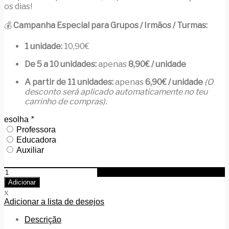
os dias!
💰
Campanha Especial para Grupos / Irmãos / Turmas:
1 unidade:
10,90€
De 5 a 10 unidades:
apenas
8,90€ / unidade
A partir de 11 unidades:
apenas
6,90€ / unidade
(O
desconto será aplicado automaticamente no teu
carrinho de compras).
esolha
*
Professora
Educadora
Auxiliar
Quantidade
de
Adicionar
Caderno
x
A5
Adicionar a lista de desejos
Personalizado
–
Descrição
"A