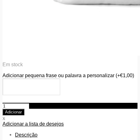
Em stock
Adicionar pequena frase ou palavra a personalizar
(+
€
1,00
)
Quantidade
de
Adicionar
Capa
x
de
Adicionar a lista de desejos
Almofada
-
Descrição
"Coração