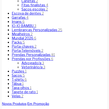
Canetas
2
Fitas finalistas
4
Sacos escolas
2
Escova de dentes
2
Garrafas
4
Imans
6
IO-IO BAMBU
3
Lembranças Personalizadas
25
Mealheiros
2
Mundial 2026
6
Packs
5
Porta-chaves
2
Porta-Telemóveis
2
Prendas Personalizadas
81
Prendas por Profissões
6
Advogado/a
3
Veterinário/a
3
Puzzles
1
Sacos
5
T-shirts
6
Tábua
1
Tapa olhos
1
Tapete de rato
1
Velas
2
Novos Produtos
Em Promoção