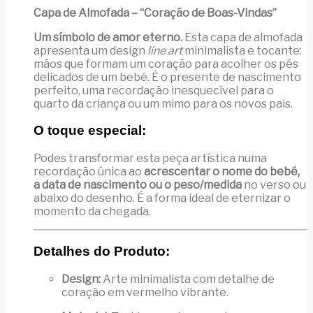
de
Capa de Almofada – “Coração de Boas-Vindas”
Boas-
Vindas"
Um símbolo de amor eterno.
Esta capa de almofada
apresenta um design
line art
minimalista e tocante:
mãos que formam um coração para acolher os pés
delicados de um bebé. É o presente de nascimento
perfeito, uma recordação inesquecível para o
quarto da criança ou um mimo para os novos pais.
O toque especial:
Podes transformar esta peça artística numa
recordação única ao
acrescentar o nome do bebé,
a data de nascimento ou o peso/medida
no verso ou
abaixo do desenho. É a forma ideal de eternizar o
momento da chegada.
Detalhes do Produto:
Design:
Arte minimalista com detalhe de
coração em vermelho vibrante.