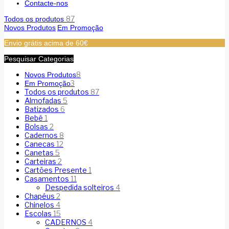
Contacte-nos
87
Todos os produtos
Novos Produtos
Em Promoção
Envio grátis acima de 60€
Pesquisar Categorias
8
Novos Produtos
3
Em Promoção
Todos os produtos
87
Almofadas
5
Batizados
6
Bebé
1
Bolsas
2
Cadernos
8
Canecas
12
Canetas
5
Carteiras
2
Cartões Presente
1
Casamentos
11
Despedida solteiros
4
Chapéus
2
Chinelos
4
Escolas
15
CADERNOS
4