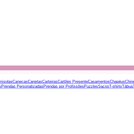
misolas
Canecas
Canetas
Carteiras
Cartões Presente
Casamentos
Chapéus
Chin
s
Prendas Personalizadas
Prendas por Profissões
Puzzles
Sacos
T-shirts
Tábua