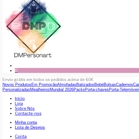
0
Envio grátis em todos os pedidos acima de 60€
Novos Produtos
Em Promoção
Almofadas
Batizados
Bebé
Bolsas
Cadernos
Ca
Personalizadas
Mealheiros
Mundial 2026
Packs
Porta-chaves
Porta-Telemóvei
Inicio
Loja
Sobre Nós
Contacte-nos
Minha conta
Lista de Desejos
Conta