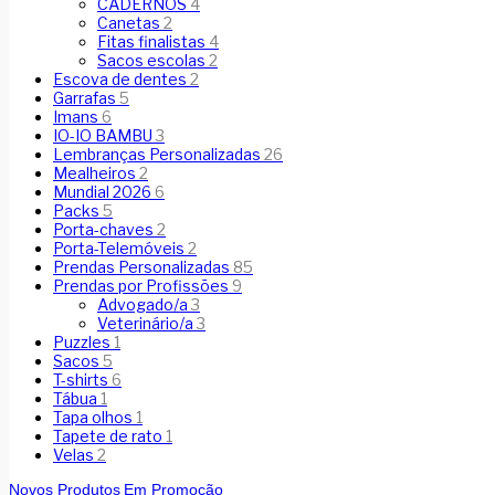
CADERNOS
4
Canetas
2
Fitas finalistas
4
Sacos escolas
2
Escova de dentes
2
Garrafas
5
Imans
6
IO-IO BAMBU
3
Lembranças Personalizadas
26
Mealheiros
2
Mundial 2026
6
Packs
5
Porta-chaves
2
Porta-Telemóveis
2
Prendas Personalizadas
85
Prendas por Profissões
9
Advogado/a
3
Veterinário/a
3
Puzzles
1
Sacos
5
T-shirts
6
Tábua
1
Tapa olhos
1
Tapete de rato
1
Velas
2
Novos Produtos
Em Promoção