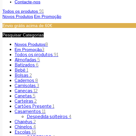
Contacte-nos
91
Todos os produtos
Novos Produtos
Em Promoção
Envio grátis acima de 60€
Pesquisar Categorias
8
Novos Produtos
3
Em Promoção
Todos os produtos
91
Almofadas
5
Batizados
6
Bebé
1
Bolsas
2
Cadernos
8
Camisolas
3
Canecas
12
Canetas
5
Carteiras
2
Cartões Presente
1
Casamentos
11
Despedida solteiros
4
Chapéus
2
Chinelos
4
Escolas
16