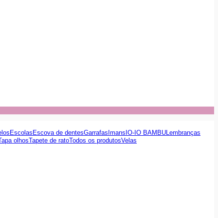
elos
Escolas
Escova de dentes
Garrafas
Imans
IO-IO BAMBU
Lembranças
Tapa olhos
Tapete de rato
Todos os produtos
Velas