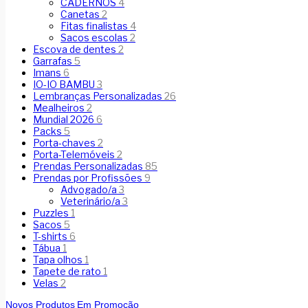
CADERNOS
4
Canetas
2
Fitas finalistas
4
Sacos escolas
2
Escova de dentes
2
Garrafas
5
Imans
6
IO-IO BAMBU
3
Lembranças Personalizadas
26
Mealheiros
2
Mundial 2026
6
Packs
5
Porta-chaves
2
Porta-Telemóveis
2
Prendas Personalizadas
85
Prendas por Profissões
9
Advogado/a
3
Veterinário/a
3
Puzzles
1
Sacos
5
T-shirts
6
Tábua
1
Tapa olhos
1
Tapete de rato
1
Velas
2
Novos Produtos
Em Promoção