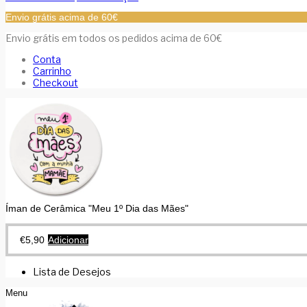
Envio grátis acima de 60€
Envio grátis em todos os pedidos acima de 60€
Conta
Carrinho
Checkout
Íman de Cerâmica "Meu 1º Dia das Mães"
€
5,90
Adicionar
Lista de Desejos
Menu