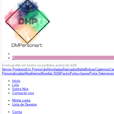
0
Envio grátis em todos os pedidos acima de 60€
Novos Produtos
Em Promoção
Almofadas
Batizados
Bebé
Bolsas
Cadernos
Ca
Personalizadas
Mealheiros
Mundial 2026
Packs
Porta-chaves
Porta-Telemóvei
Inicio
Loja
Sobre Nós
Contacte-nos
Minha conta
Lista de Desejos
Conta