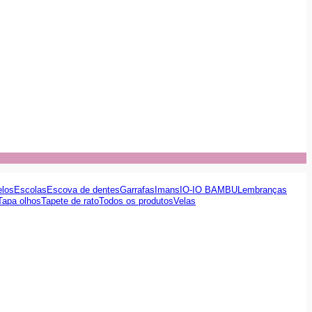
elos
Escolas
Escova de dentes
Garrafas
Imans
IO-IO BAMBU
Lembranças
Tapa olhos
Tapete de rato
Todos os produtos
Velas