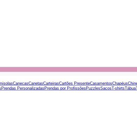
misolas
Canecas
Canetas
Carteiras
Cartões Presente
Casamentos
Chapéus
Chin
s
Prendas Personalizadas
Prendas por Profissões
Puzzles
Sacos
T-shirts
Tábua