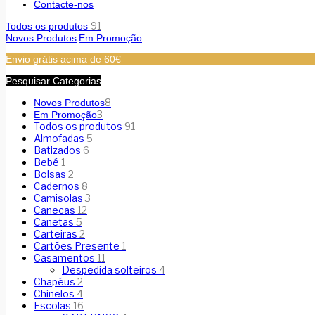
Contacte-nos
91
Todos os produtos
Novos Produtos
Em Promoção
Envio grátis acima de 60€
Pesquisar Categorias
8
Novos Produtos
3
Em Promoção
Todos os produtos
91
Almofadas
5
Batizados
6
Bebé
1
Bolsas
2
Cadernos
8
Camisolas
3
Canecas
12
Canetas
5
Carteiras
2
Cartões Presente
1
Casamentos
11
Despedida solteiros
4
Chapéus
2
Chinelos
4
Escolas
16