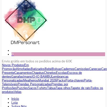
0
Envio grátis em todos os pedidos acima de 60€
Novos Produtos
Em
Promoção
Almofadas
Batizados
Bebé
Bolsas
Cadernos
Camisolas
Canecas
Can
Presente
Casamentos
Chapéus
Chinelos
Escolas
Escova de
dentes
Garrafas
Imans
IO-IO BAMBU
Lembranças
Personalizadas
Mealheiros
Mundial 2026
Packs
Porta-chaves
Porta-
Telemóveis
Prendas Personalizadas
Prendas por
Profissões
Puzzles
Sacos
T-shirts
Tábua
Tapa olhos
Tapete de rato
Todos os
produtos
Velas
Inicio
Loja
Sobre Nós