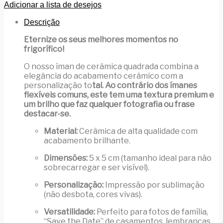
de
Adicionar a lista de desejos
Cerâmica
Personalizado
Descrição
-
Quadrado
Eternize os seus melhores momentos no
Minimalista
frigorífico!
O nosso íman de cerâmica quadrada combina a
elegância do acabamento cerâmico com a
personalização to
tal. Ao contrário dos ímanes
flexíveis comuns, este tem uma textura premium e
um brilho que faz qualquer fotografia ou frase
destacar-se.
Material:
Cerâmica de alta qualidade com
acabamento brilhante.
Dimensões:
5 x 5 cm (tamanho ideal para não
sobrecarregar e ser visível).
Personalização:
Impressão por sublimação
(não desbota, cores vivas).
Versatilidade:
Perfeito para fotos de família,
“Save the Date” de casamentos, lembranças