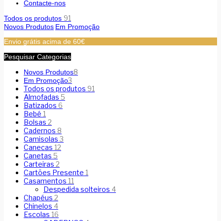
Contacte-nos
91
Todos os produtos
Novos Produtos
Em Promoção
Envio grátis acima de 60€
Pesquisar Categorias
8
Novos Produtos
3
Em Promoção
Todos os produtos
91
Almofadas
5
Batizados
6
Bebé
1
Bolsas
2
Cadernos
8
Camisolas
3
Canecas
12
Canetas
5
Carteiras
2
Cartões Presente
1
Casamentos
11
Despedida solteiros
4
Chapéus
2
Chinelos
4
Escolas
16