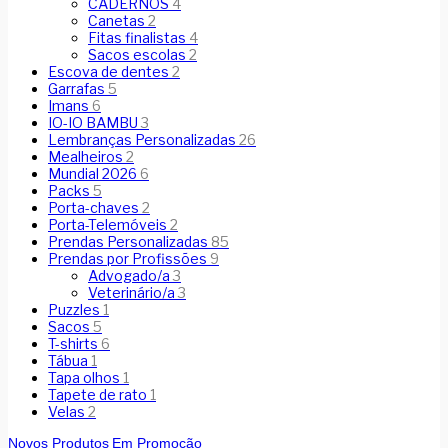
CADERNOS
4
Canetas
2
Fitas finalistas
4
Sacos escolas
2
Escova de dentes
2
Garrafas
5
Imans
6
IO-IO BAMBU
3
Lembranças Personalizadas
26
Mealheiros
2
Mundial 2026
6
Packs
5
Porta-chaves
2
Porta-Telemóveis
2
Prendas Personalizadas
85
Prendas por Profissões
9
Advogado/a
3
Veterinário/a
3
Puzzles
1
Sacos
5
T-shirts
6
Tábua
1
Tapa olhos
1
Tapete de rato
1
Velas
2
Novos Produtos
Em Promoção