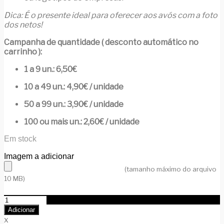
Dica: É o presente ideal para oferecer aos avós com a foto
dos netos!
Campanha de quantidade ( desconto automático no
carrinho ):
1 a 9 un.: 6,50€
10 a 49 un.: 4,90€ / unidade
50 a 99 un.: 3,90€ / unidade
100 ou mais un.: 2,60€ / unidade
Em stock
Imagem a adicionar
(tamanho máximo do arquivo
10 MB)
Quantidade
de
Adicionar
Íman
x