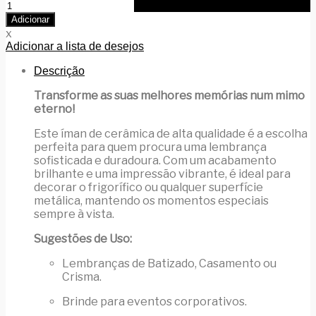
Quantidade
de
Adicionar
Íman
x
Personalizado
Adicionar a lista de desejos
em
Cerâmica
Descrição
com
Foto
Transforme as suas melhores memórias num mimo
-
eterno!
Lembrança
para
Este íman de cerâmica de alta qualidade é a escolha
Batizado,
perfeita para quem procura uma lembrança
Casamento
sofisticada e duradoura. Com um acabamento
e
brilhante e uma impressão vibrante, é ideal para
Comunhão
decorar o frigorífico ou qualquer superfície
-
metálica, mantendo os momentos especiais
DMPersonart
sempre à vista.
Sugestões de Uso:
Lembranças de Batizado, Casamento ou
Crisma.
Brinde para eventos corporativos.