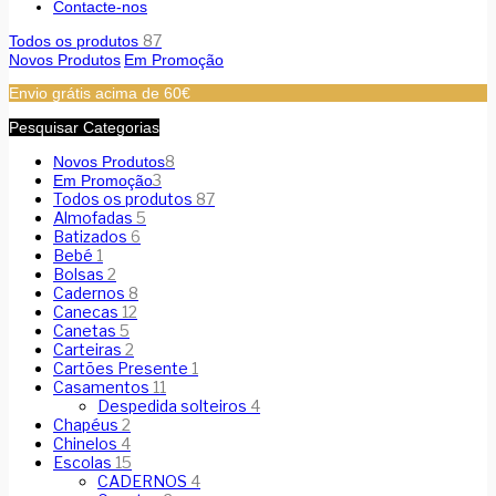
Contacte-nos
87
Todos os produtos
Novos Produtos
Em Promoção
Envio grátis acima de 60€
Pesquisar Categorias
8
Novos Produtos
3
Em Promoção
Todos os produtos
87
Almofadas
5
Batizados
6
Bebé
1
Bolsas
2
Cadernos
8
Canecas
12
Canetas
5
Carteiras
2
Cartões Presente
1
Casamentos
11
Despedida solteiros
4
Chapéus
2
Chinelos
4
Escolas
15
CADERNOS
4