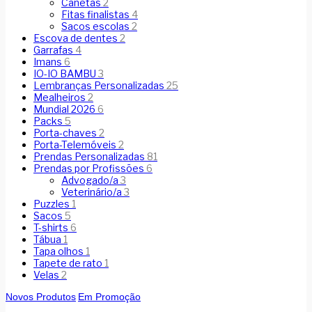
Canetas
2
Fitas finalistas
4
Sacos escolas
2
Escova de dentes
2
Garrafas
4
Imans
6
IO-IO BAMBU
3
Lembranças Personalizadas
25
Mealheiros
2
Mundial 2026
6
Packs
5
Porta-chaves
2
Porta-Telemóveis
2
Prendas Personalizadas
81
Prendas por Profissões
6
Advogado/a
3
Veterinário/a
3
Puzzles
1
Sacos
5
T-shirts
6
Tábua
1
Tapa olhos
1
Tapete de rato
1
Velas
2
Novos Produtos
Em Promoção