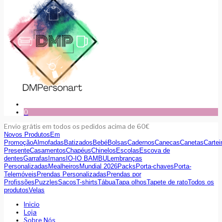
0
Envio grátis em todos os pedidos acima de 60€
Novos Produtos
Em
Promoção
Almofadas
Batizados
Bebé
Bolsas
Cadernos
Canecas
Canetas
Cartei
Presente
Casamentos
Chapéus
Chinelos
Escolas
Escova de
dentes
Garrafas
Imans
IO-IO BAMBU
Lembranças
Personalizadas
Mealheiros
Mundial 2026
Packs
Porta-chaves
Porta-
Telemóveis
Prendas Personalizadas
Prendas por
Profissões
Puzzles
Sacos
T-shirts
Tábua
Tapa olhos
Tapete de rato
Todos os
produtos
Velas
Inicio
Loja
Sobre Nós