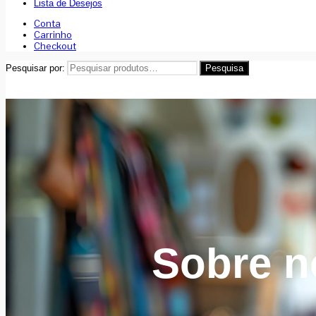
Lista de Desejos
Conta
Carrinho
Checkout
Pesquisar por:
Pesquisa
Sobre n