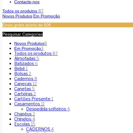
Contacte-nos
87
Todos os produtos
Novos Produtos
Em Promoção
Envio grátis acima de 60€
Pesquisar Categorias
8
Novos Produtos
3
Em Promoção
Todos os produtos
87
Almofadas
5
Batizados
6
Bebé
1
Bolsas
2
Cadernos
8
Canecas
12
Canetas
5
Carteiras
2
Cartões Presente
1
Casamentos
11
Despedida solteiros
4
Chapéus
2
Chinelos
4
Escolas
15
CADERNOS
4