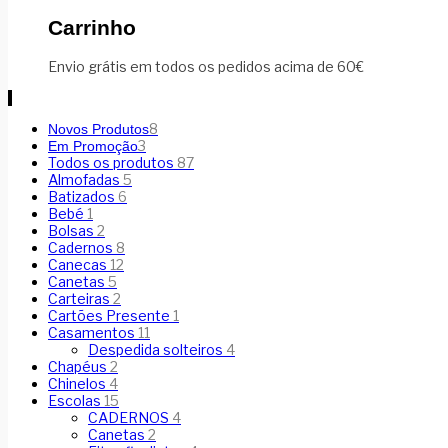
Carrinho
Envio grátis em todos os pedidos acima de 60€
8
Novos Produtos
3
Em Promoção
Todos os produtos
87
Almofadas
5
Batizados
6
Bebé
1
Bolsas
2
Cadernos
8
Canecas
12
Canetas
5
Carteiras
2
Cartões Presente
1
Casamentos
11
Despedida solteiros
4
Chapéus
2
Chinelos
4
Escolas
15
CADERNOS
4
Canetas
2