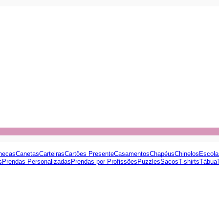
necas
Canetas
Carteiras
Cartões Presente
Casamentos
Chapéus
Chinelos
Escola
s
Prendas Personalizadas
Prendas por Profissões
Puzzles
Sacos
T-shirts
Tábua