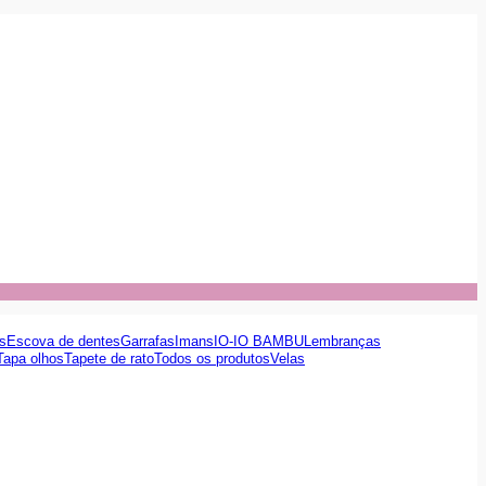
s
Escova de dentes
Garrafas
Imans
IO-IO BAMBU
Lembranças
Tapa olhos
Tapete de rato
Todos os produtos
Velas