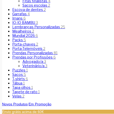
Fitas finalistas
4
Sacos escolas
2
Escova de dentes
2
Garrafas
4
Imans
6
IO-IO BAMBU
3
Lembranças Personalizadas
25
Mealheiros
2
Mundial 2026
6
Packs
5
Porta-chaves
2
Porta-Telemóveis
2
Prendas Personalizadas
81
Prendas por Profissões
6
Advogado/a
3
Veterinário/a
3
Puzzles
1
Sacos
5
T-shirts
6
Tábua
1
Tapa olhos
1
Tapete de rato
1
Velas
2
Novos Produtos
Em Promoção
Envio grátis acima de 60€