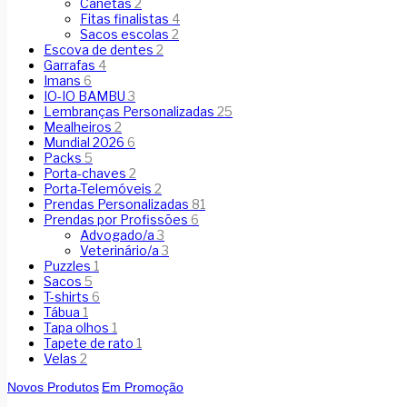
Canetas
2
Fitas finalistas
4
Sacos escolas
2
Escova de dentes
2
Garrafas
4
Imans
6
IO-IO BAMBU
3
Lembranças Personalizadas
25
Mealheiros
2
Mundial 2026
6
Packs
5
Porta-chaves
2
Porta-Telemóveis
2
Prendas Personalizadas
81
Prendas por Profissões
6
Advogado/a
3
Veterinário/a
3
Puzzles
1
Sacos
5
T-shirts
6
Tábua
1
Tapa olhos
1
Tapete de rato
1
Velas
2
Novos Produtos
Em Promoção