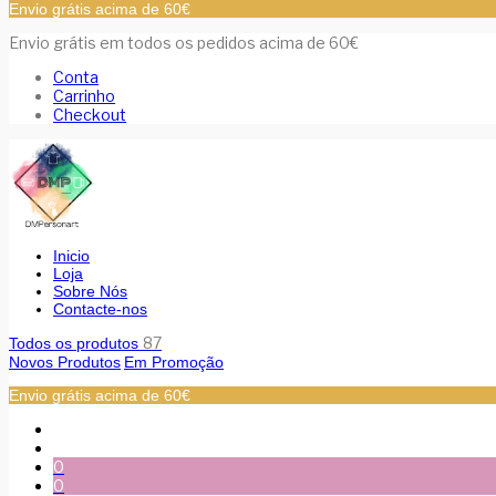
Envio grátis acima de 60€
Envio grátis em todos os pedidos acima de 60€
Conta
Carrinho
Checkout
Inicio
Loja
Sobre Nós
Contacte-nos
87
Todos os produtos
Novos Produtos
Em Promoção
Envio grátis acima de 60€
0
0