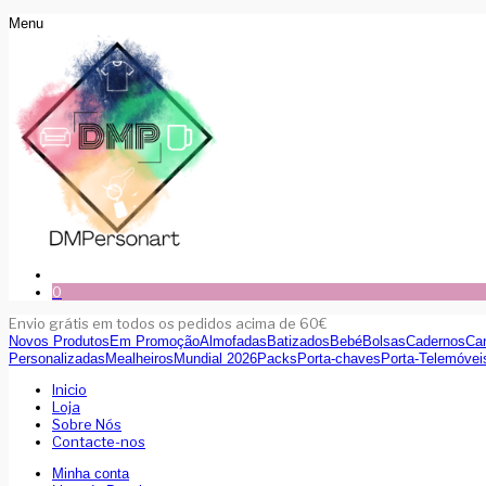
Menu
0
Envio grátis em todos os pedidos acima de 60€
Novos Produtos
Em Promoção
Almofadas
Batizados
Bebé
Bolsas
Cadernos
Ca
Personalizadas
Mealheiros
Mundial 2026
Packs
Porta-chaves
Porta-Telemóvei
Inicio
Loja
Sobre Nós
Contacte-nos
Minha conta